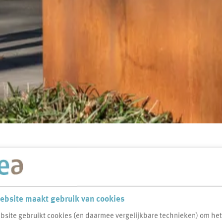
voor duurzaam groenonderhoud
ng voor duurzaam
ebsite maakt gebruik van cookies
bsite gebruikt cookies (en daarmee vergelijkbare technieken) om he