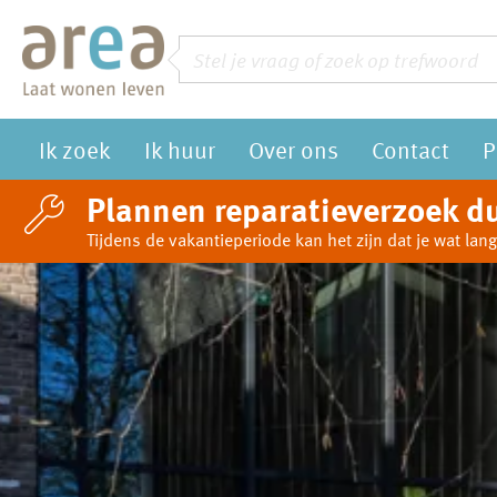
Naar de homepage
Zoeken
Vraag of trefwoord
Ik zoek
Ik huur
Over ons
Contact
P
Naar hoofdinhoud
Naar hoofdnavigatiemenu
Naar zoeken
Plannen reparatieverzoek du
Tijdens de vakantieperiode kan het zijn dat je wat l