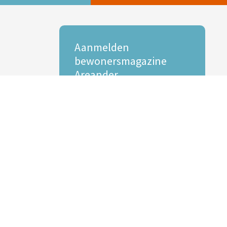
Aanmelden
bewonersmagazine
Areander
Interesse in onze digitale Areander?
E-mailadres *
Voornaam
Achternaam
Inschrijven