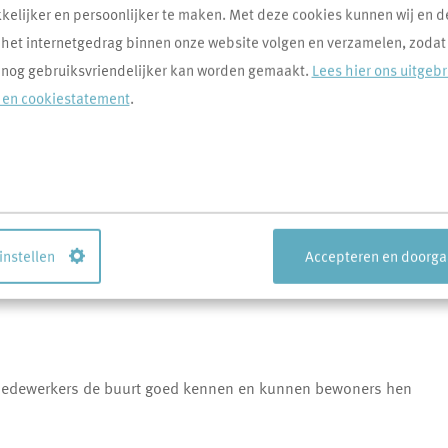
elijker en persoonlijker te maken. Met deze cookies kunnen wij en d
 het internetgedrag binnen onze website volgen en verzamelen, zodat
 nog gebruiksvriendelijker kan worden gemaakt.
Lees hier ons uitgeb
- en cookiestatement
.
 Kanters Groenvoorziening BV voor het groenonderhoud in onze
 instellen
Accepteren en doorg
luidsoverlast en geen uitlaatgassen tijdens de werkzaamheden in
medewerkers de buurt goed kennen en kunnen bewoners hen