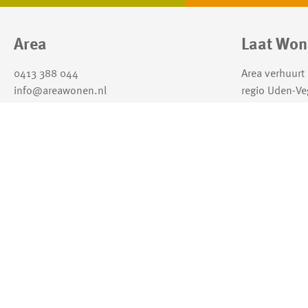
Contactinformatie
Area
Laat Won
0413 388 044
Area verhuurt
info@areawonen.nl
regio Uden-Ve
hier goed kun
dorpen en pret
Lees hier ons