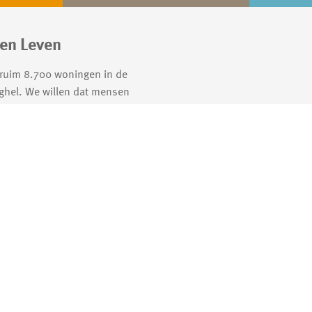
en Leven
 ruim 8.700 woningen in de
ghel. We willen dat mensen
nen wonen, in levendige
tige wijken.
 privacy en cookie statement