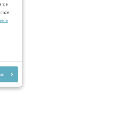
erde
 onze
reide
aan