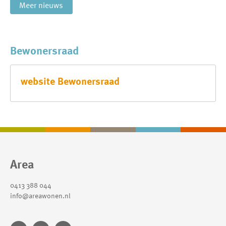
Meer nieuws
Bewonersraad
website Bewonersraad
Contactinformatie
Area
0413 388 044
info@areawonen.nl