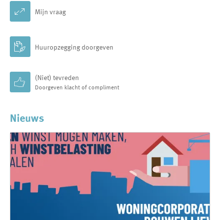

Mijn vraag

Huuropzegging doorgeven
(Niet) tevreden
Doorgeven klacht of compliment
Nieuws