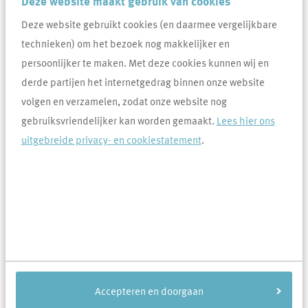
Deze website maakt gebruik van cookies
Deze website gebruikt cookies (en daarmee vergelijkbare
technieken) om het bezoek nog makkelijker en
persoonlijker te maken. Met deze cookies kunnen wij en
derde partijen het internetgedrag binnen onze website
volgen en verzamelen, zodat onze website nog
gebruiksvriendelijker kan worden gemaakt.
Lees hier ons
Houd je woning koel tijdens warme dagen
uitgebreide privacy- en cookiestatement
.
28-7-2026
Op warme dagen kan het binnen snel warm worden. Dat is
niet altijd prettig. Met deze tips houd je je woning zo koel
mogelijk en zorg je goed voor jezelf en anderen.
Lees meer
Accepteren en doorgaan