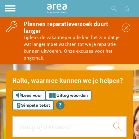
Ga naar Hoofd
Naar de homepage
Plannen reparatieverzoek duurt
Sl
langer
Tijdens de vakantieperiode kan het zijn dat je
wat langer moet wachten tot we je reparatie
Naar hoofdinhoud
Naar hoofdnavigatiemenu
Naar zoeken
kunnen uitvoeren. Onze excuses voor het
ongemak.
Hallo, waarmee kunnen we je helpen?
Lees voor
Uitleg woorden
Simpele tekst
Vraag of trefwoord