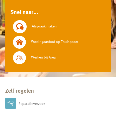
Snel naar...
Afspraak maken
Woningaanbod op Thuispoort
Werken bij Area
Zelf regelen
Reparatieverzoek