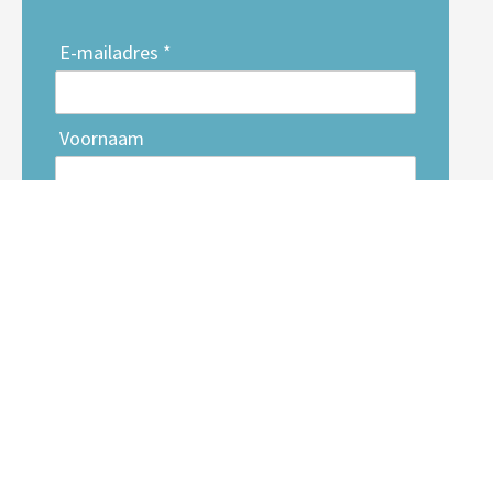
E-mailadres *
Voornaam
Achternaam
Inschrijven
© Area 2026