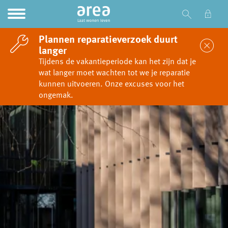
Ga naar Hoofd
Naar de homepage
Plannen reparatieverzoek duurt
Sl
langer
Tijdens de vakantieperiode kan het zijn dat je
wat langer moet wachten tot we je reparatie
Naar hoofdinhoud
Naar hoofdnavigatiemenu
Naar zoeken
kunnen uitvoeren. Onze excuses voor het
ongemak.