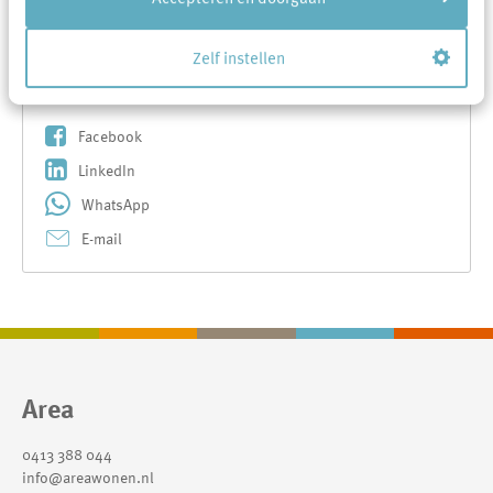
Overzicht
Vorige
Volgende
Zelf instellen
Delen...
Facebook
LinkedIn
WhatsApp
E-mail
Contactinformatie
Area
0413 388 044
info@areawonen.nl