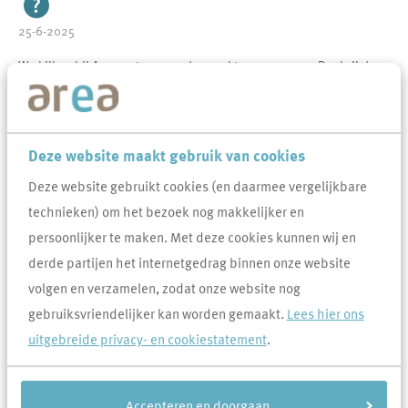
25-6-2025
We kijken bij Area met een goed gevoel terug op 2024. Dankzij de
samenwerking met bewoners en onze partners hebben we ook dit
jaar weer mooie stappen kunnen zetten voor onze bewoners, onze
wijken en de toekomst van wonen. Daar zijn we dankbaar voor.
Deze website maakt gebruik van cookies
Via deze link
vind je ons jaarverslag van 2024. Hierin lees je hoe we
Deze website gebruikt cookies (en daarmee vergelijkbare
ons werk hebben aangepakt, waar we trots op zijn én waar we nog
technieken) om het bezoek nog makkelijker en
willen groeien.
persoonlijker te maken. Met deze cookies kunnen wij en
derde partijen het internetgedrag binnen onze website
volgen en verzamelen, zodat onze website nog
Heb je minder tijd, maar ben je toch benieuwd naar de hoofdlijnen?
gebruiksvriendelijker kan worden gemaakt.
Lees hier ons
Bekijk dan vooral de infographic – daarin vatten we het jaar kort
uitgebreide privacy- en cookiestatement
.
samen in één overzicht.
Accepteren en doorgaan