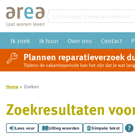
Naar de homepage
Zoeken
Vraag of trefwoord
Ik zoek
Ik huur
Over ons
Contact
P
Naar hoofdinhoud
Naar hoofdnavigatiemenu
Naar zoeken
Plannen reparatieverzoek du
Tijdens de vakantieperiode kan het zijn dat je wat l
Home
Zoeken
Zoekresultaten voor
Lees voor
Uitleg woorden
Simpele tekst