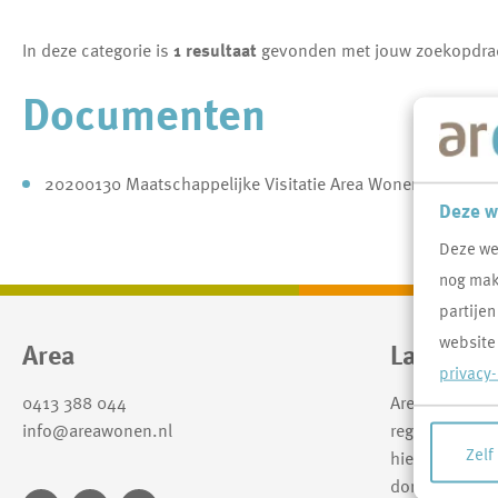
In deze categorie is
1 resultaat
gevonden met jouw zoekopdra
Documenten
20200130 Maatschappelijke Visitatie Area Wonen Inclusief 
Deze w
Deze we
nog makk
partijen
website
Contactinformatie
Area
Laat Won
privacy
0413 388 044
Area verhuurt
info@areawonen.nl
regio Uden-Ve
Zelf
hier goed kun
dorpen en pret