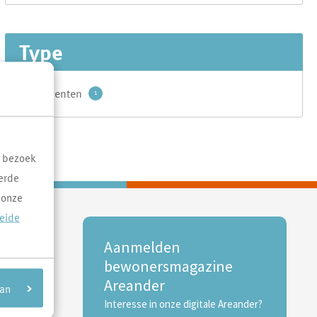
Type
Documenten
1
resultaten
t bezoek
erde
 onze
reide
Aanmelden
bewonersmagazine
Areander
aan
Interesse in onze digitale Areander?