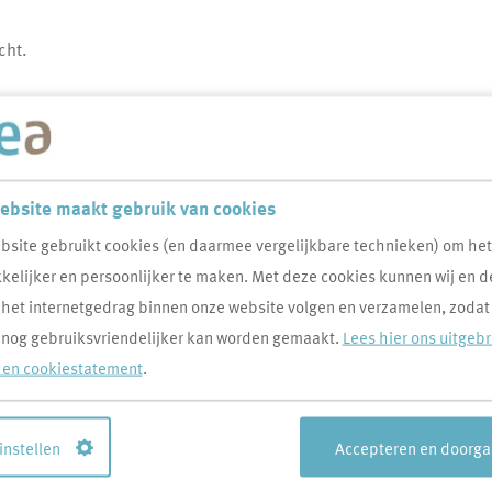
cht.
Bestuurlijke Reactie
ebsite maakt gebruik van cookies
bsite gebruikt cookies (en daarmee vergelijkbare technieken) om he
elijker en persoonlijker te maken. Met deze cookies kunnen wij en d
 het internetgedrag binnen onze website volgen en verzamelen, zodat
 nog gebruiksvriendelijker kan worden gemaakt.
Lees hier ons uitgeb
en Leven
- en cookiestatement
.
 ruim 8.700 woningen in de
ghel. We willen dat mensen
 instellen
Accepteren en doorg
nen wonen, in levendige
tige wijken.