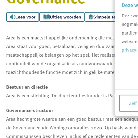
Deze w
Deze we
Lees voor
Uitleg woorden
Simpele tekst
nog makk
partijen
Area is een maatschappelijke onderneming die met een maatsch
website
Area staat voor goed, betaalbaar, veilig en duurzaam wonen. Da
privacy
maatschappelijke belangen op het spel. Het realiseren van de
continuïteit van de organisatie als randvoorwaarde. Area ontwi
toezichthoudende functie moet zich in gelijke mate ontwikkel
Bestuur en directie
Area is een stichting. De directeur-bestuurder is Patrick Barské
Zelf
Governance-structuur
Area hecht grote waarde aan een goed bestuur met een adequa
de Governancecode Woningcorporaties 2020. Op basis van dez
Commissarissen beschreven inclusief de reglementen van de 