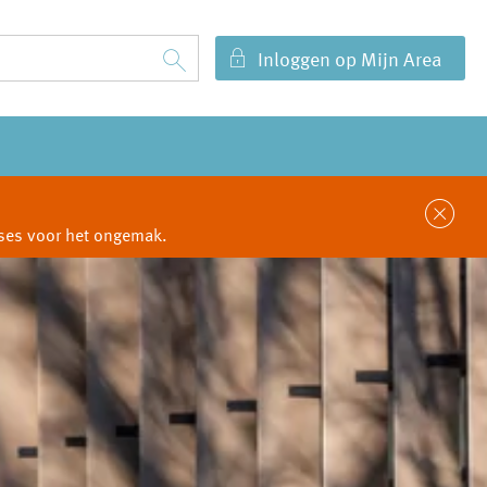
Inloggen op Mijn Area
Sl
cuses voor het ongemak.