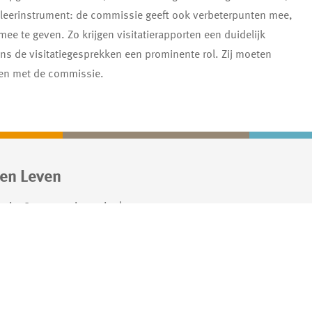
 leerinstrument: de commissie geeft ook verbeterpunten mee,
e te geven. Zo krijgen visitatierapporten een duidelijk
ns de visitatiegesprekken een prominente rol. Zij moeten
eken met de commissie.
en Leven
 ruim 8.700 woningen in de
ghel. We willen dat mensen
nen wonen, in levendige
tige wijken.
 privacy en cookie statement