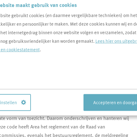
ebsite maakt gebruik van cookies
bsite gebruikt cookies (en daarmee vergelijkbare technieken) om he
elijker en persoonlijker te maken. Met deze cookies kunnen wij en d
 het internetgedrag binnen onze website volgen en verzamelen, zodat
appelijke opdracht een volkshuisvestelijke taak uitvoert.
 nog gebruiksvriendelijker kan worden gemaakt.
Lees hier ons uitgeb
arvoor zijn grote investeringen nodig en er staan veel
- en cookiestatement
.
 maatschappelijke doelen staat voorop, met financiële
kkelt zich op bestuurlijk en operationeel vlak. De
en.
.
 instellen
Accepteren en doorg
te vorm van toezicht. Daarom onderschrijven en hanteren wij
e code heeft Area het reglement van de Raad van
commissies, evenals het bestuursreglement, de meldregeling