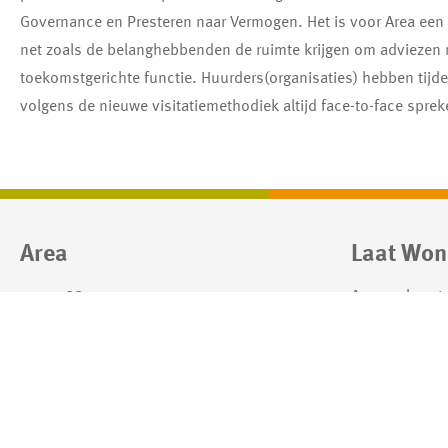
Governance en Presteren naar Vermogen. Het is voor Area een
net zoals de belanghebbenden de ruimte krijgen om adviezen me
toekomstgerichte functie. Huurders(organisaties) hebben tijde
volgens de nieuwe visitatiemethodiek altijd face-to-face spr
Contactinformatie
Area
Laat Won
0413 388 044
Area verhuurt
info@areawonen.nl
regio Uden-Ve
hier goed kun
dorpen en pret
Lees hier ons