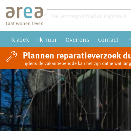
Naar de homepage
Zoeken
Vraag of trefwoord
Ik zoek
Ik huur
Over ons
Contact
P
Naar hoofdinhoud
Naar hoofdnavigatiemenu
Naar zoeken
Plannen reparatieverzoek du
Tijdens de vakantieperiode kan het zijn dat je wat l