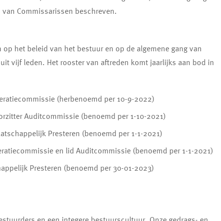
Raad van Commissarissen beschreven.
n op het beleid van het bestuur en op de algemene gang van
t vijf leden. Het rooster van aftreden komt jaarlijks aan bod in
neratiecommissie (herbenoemd per 10-9-2022)
orzitter Auditcommissie (benoemd per 1-10-2021)
aatschappelijk Presteren (benoemd per 1-1-2021)
neratiecommissie en lid Auditcommissie (benoemd per 1-1-2021)
happelijk Presteren (benoemd per 30-01-2023)
estuurders en een integere bestuurscultuur. Onze gedrags- en