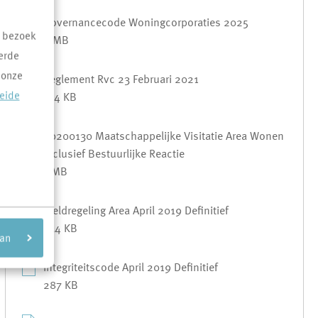
Governancecode Woningcorporaties 2025
t bezoek
2 MB
erde
 onze
Reglement Rvc 23 Februari 2021
reide
714 KB
20200130 Maatschappelijke Visitatie Area Wonen
Inclusief Bestuurlijke Reactie
1 MB
Meldregeling Area April 2019 Definitief
334 KB
aan
Integriteitscode April 2019 Definitief
287 KB