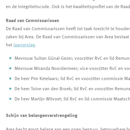
en de integriteitscode. Ook is het kwaliteitsprofiel van de 
Raad van Commissarissen
De Raad van Commissarissen heeft tot taak toezicht te houde
zaken bij Area. De Raad van Commissarissen van Area bestaat ui
het
jaarverslag
.
Mevrouw Sultan Günal-Gezer; voorzitter RvC en lid Remu
Mevrouw Miranda Noordermeer; vice-voorzitter RvC en vo
De heer Pim Ketelaars; lid RvC en voorzitter commissie M
De heer Toine van den Broek; lid RvC en voorzitter Remu
De heer Martijn Witvoet; lid RvC en lid commissie Maatsc
Schijn van belangenverstrengeling
Area hecht groot belang aan een open bestuur, betrouwbare b