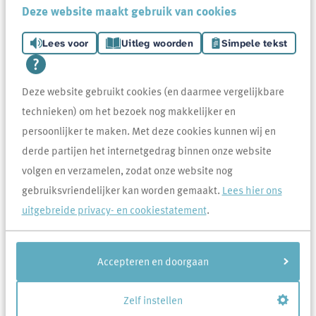
zonnepanelen.
Deze website maakt gebruik van cookies
Zijn mijn zonnepanelen brandveilig, moet ik deze
Lees voor
Uitleg woorden
Simpele tekst
zelf verzekeren?
Deze website gebruikt cookies (en daarmee vergelijkbare
Ik wil graag een Nederlandstalige
gebruiksaanwijzing van de omvormer van mijn
technieken) om het bezoek nog makkelijker en
zonnepanelen. Wat moet ik doen?
persoonlijker te maken. Met deze cookies kunnen wij en
derde partijen het internetgedrag binnen onze website
Krijg ik uitleg over de apparatuur die bij de
volgen en verzamelen, zodat onze website nog
zonnepanelen zit?
gebruiksvriendelijker kan worden gemaakt.
Lees hier ons
uitgebreide privacy- en cookiestatement
.
Er zit een vogelnest onder mijn zonnepanelen, wat
kan ik doen?
Accepteren en doorgaan
Meer (6)
Zelf instellen