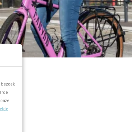
t bezoek
erde
 onze
reide