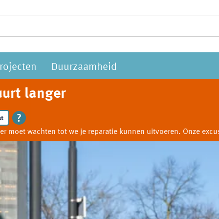
rojecten
Duurzaamheid
urt langer
t
anger moet wachten tot we je reparatie kunnen uitvoeren. Onze ex