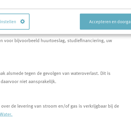
aat wonen. Dit kan digitaal of op afspraak bij de gemeente.
 instellen
Accepteren en doorg
e verhuizing eerder doorgeven. Dit kan namelijk vanaf 4
n voor bijvoorbeeld huurtoeslag, studiefinanciering, uw
aak alsmede tegen de gevolgen van wateroverlast. Dit is
 daarvoor niet aansprakelijk.
e over de levering van stroom en/of gas is verkrijgbaar bij de
Water.