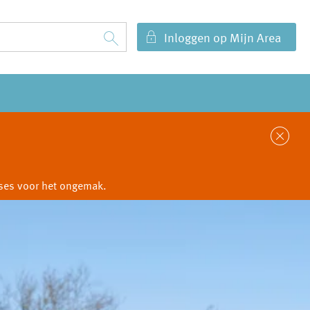
Inloggen op Mijn Area
Sl
cuses voor het ongemak.