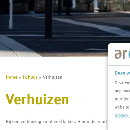
Deze w
Home
Ik huur
Verhuizen
Deze we
nog makk
Verhuizen
partijen
website
privacy
Bij een verhuizing komt veel kijken. Hieronder vind je informa