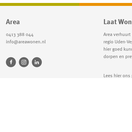
Contactinformatie
Area
Laat Won
0413 388 044
Area verhuurt
info@areawonen.nl
regio Uden-Ve
hier goed kun
dorpen en pret
Lees hier ons