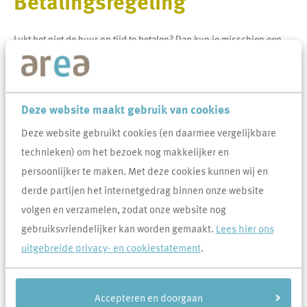
Betalingsregeling
Lukt het niet de huur op tijd te betalen? Dan kun je misschien een
betalingsregeling met ons treffen. Wij kijken altijd naar jouw
persoonlijke en financiële situatie. Dus wacht niet tot het niet meer
gaat, maar neem contact met ons op. Er zijn wel voorwaarden aan
Deze website maakt gebruik van cookies
verbonden. Je blijft natuurlijk verplicht het volledige bedrag aan
Deze website gebruikt cookies (en daarmee vergelijkbare
ons te betalen.
technieken) om het bezoek nog makkelijker en
persoonlijker te maken. Met deze cookies kunnen wij en
Veel gevraagd over Betalingsregeling
derde partijen het internetgedrag binnen onze website
Kan ik een betalingsregeling krijgen?
volgen en verzamelen, zodat onze website nog
gebruiksvriendelijker kan worden gemaakt.
Lees hier ons
Wat houdt een betalingsregeling in?
uitgebreide privacy- en cookiestatement
.
Kan ik een betalingsregeling krijgen voor de eigen
bijdrage in geval van renovatie?
Accepteren en doorgaan