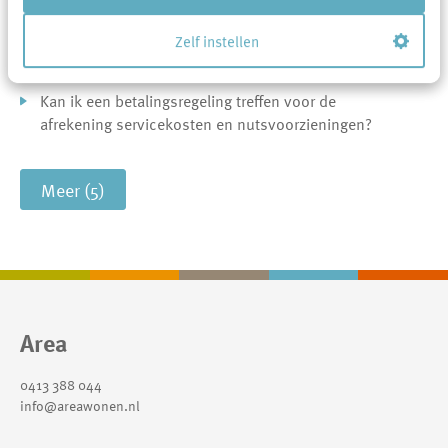
Kan ik een betalingsregeling krijgen voor de huur
Zelf instellen
van mijn garage?
Kan ik een betalingsregeling treffen voor de
afrekening servicekosten en nutsvoorzieningen?
Meer (5)
Contactinformatie
Area
0413 388 044
info@areawonen.nl