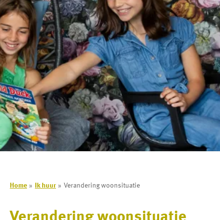
Home
Ik huur
Verandering woonsituatie
Verandering woonsituatie