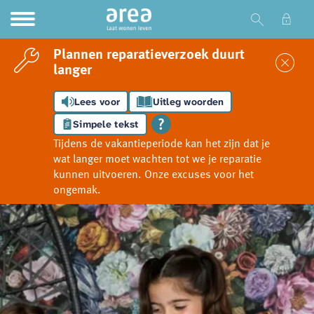
Ga naar Hoofd
Naar de homepage
Plannen reparatieverzoek duurt
Sl
langer
Lees voor
Uitleg woorden
Naar hoofdinhoud
Naar hoofdnavigatiemenu
Naar zoeken
Simpele tekst
Tijdens de vakantieperiode kan het zijn dat je
wat langer moet wachten tot we je reparatie
kunnen uitvoeren. Onze excuses voor het
ongemak.