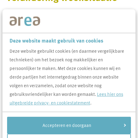
Wijzigt je woonsituatie? Geef dit dan altijd aan ons door. Je rechten
en plichten kunnen dan namelijk ook veranderen. Voor sommige
wijzigingen heb je toestemming nodig. Andere wijzigingen mag je
aan ons doorgeven.
Deze website maakt gebruik van cookies
Deze website gebruikt cookies (en daarmee vergelijkbare
Veel gevraagd over Verandering
technieken) om het bezoek nog makkelijker en
woonsituatie
persoonlijker te maken. Met deze cookies kunnen wij en
derde partijen het internetgedrag binnen onze website
Welke gegevens zijn nodig om medehuurderschap
volgen en verzamelen, zodat onze website nog
aan te vragen?
gebruiksvriendelijker kan worden gemaakt.
Lees hier ons
Kan ik de huur van een vrije sector woning waarbij
uitgebreide privacy- en cookiestatement
.
geen huurtoeslag mogelijk is eenzijdig opzeggen?
Ik wil de huur eenzijdig opzeggen. Hoe doe ik dit?
Accepteren en doorgaan