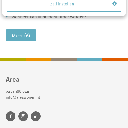
Kunnen kinderen ook medehuurder worden?
Zelf instellen
Wanneer kan ik medehuurder worden?
Meer (6)
Contactinformatie
Area
0413 388 044
info@areawonen.nl