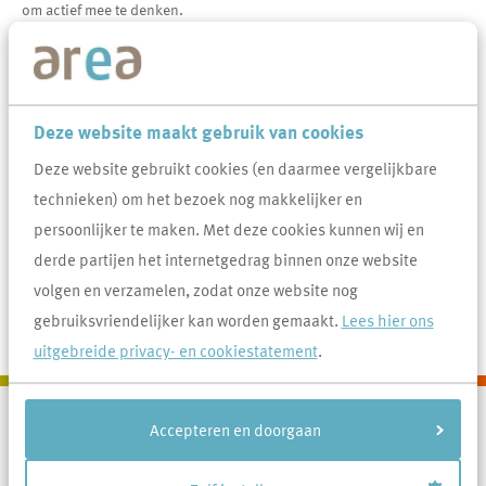
om actief mee te denken.
Veel gevraagd over Netbewust verwarmen
Ik wil graag zonwerende raamfolie aanbrengen aan
Deze website maakt gebruik van cookies
de buitenzijde van mijn woning, mag dat?
Deze website gebruikt cookies (en daarmee vergelijkbare
technieken) om het bezoek nog makkelijker en
Het is warm in mijn woning, wat kan ik doen?
persoonlijker te maken. Met deze cookies kunnen wij en
Hoe vraag je een laadpaal aan voor het opladen van
derde partijen het internetgedrag binnen onze website
een elektrische auto ?
volgen en verzamelen, zodat onze website nog
gebruiksvriendelijker kan worden gemaakt.
Lees hier ons
uitgebreide privacy- en cookiestatement
.
Accepteren en doorgaan
Contactinformatie
Area