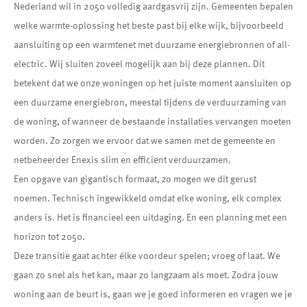
Nederland wil in 2050 volledig aardgasvrij zijn. Gemeenten bepalen
welke warmte-oplossing het beste past bij elke wijk, bijvoorbeeld
aansluiting op een warmtenet met duurzame energiebronnen of all-
electric. Wij sluiten zoveel mogelijk aan bij deze plannen. Dit
betekent dat we onze woningen op het juiste moment aansluiten op
een duurzame energiebron, meestal tijdens de verduurzaming van
de woning, of wanneer de bestaande installaties vervangen moeten
worden. Zo zorgen we ervoor dat we samen met de gemeente en
netbeheerder Enexis slim en efficiënt verduurzamen.
Een opgave van gigantisch formaat, zo mogen we dit gerust
noemen. Technisch ingewikkeld omdat elke woning, elk complex
anders is. Het is financieel een uitdaging. En een planning met een
horizon tot 2050.
Deze transitie gaat achter élke voordeur spelen; vroeg of laat. We
gaan zo snel als het kan, maar zo langzaam als moet. Zodra jouw
woning aan de beurt is, gaan we je goed informeren en vragen we je