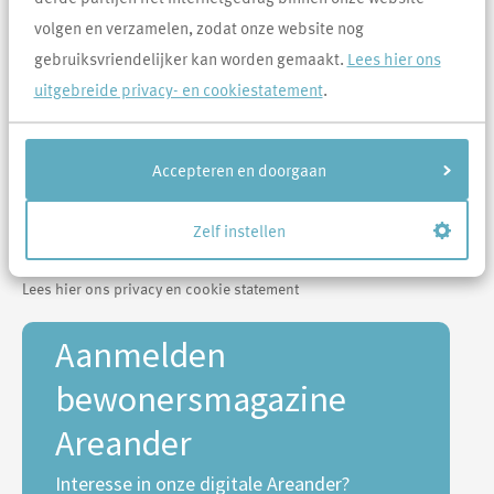
volgen en verzamelen, zodat onze website nog
gebruiksvriendelijker kan worden gemaakt.
Lees hier ons
uitgebreide privacy- en cookiestatement
.
Laat Wonen Leven
Accepteren en doorgaan
Area verhuurt ruim 8.700 woningen in de regio Uden-Veghel. We
willen dat mensen hier goed kunnen wonen, in levendige dorpen
en prettige wijken.
Zelf instellen
Lees hier ons privacy en cookie statement
Aanmelden
bewonersmagazine
Areander
Interesse in onze digitale Areander?