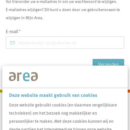
Vul hieronder uw e-mailadres in om uw wachtwoord te wijzigen.
E-mailadres wijzigen? Dit kunt u doen door uw gebruikersnaam te
wijzigen in Mijn Area.
E-mail
*
Verzenden
Deze website maakt gebruik van cookies
Deze website gebruikt cookies (en daarmee vergelijkbare
Contactinformatie
Area
technieken) om het bezoek nog makkelijker en
persoonlijker te maken. Met deze cookies kunnen wij en
0413 388 044
derde partijen het internetgedrag binnen onze website
info@areawonen.nl